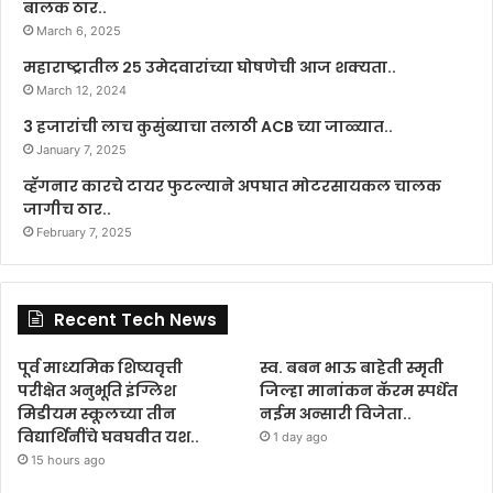
बालक ठार..
March 6, 2025
महाराष्ट्रातील २५ उमेदवारांच्या घोषणेची आज शक्यता..
March 12, 2024
3 हजारांची लाच कुसुंब्याचा तलाठी ACB च्या जाळ्यात..
January 7, 2025
व्हॅगनार कारचे टायर फुटल्याने अपघात मोटरसायकल चालक
जागीच ठार..
February 7, 2025
Recent Tech News
पूर्व माध्यमिक शिष्यवृत्ती
स्व. बबन भाऊ बाहेती स्मृती
परीक्षेत अनुभूति इंग्लिश
जिल्हा मानांकन कॅरम स्पर्धेत
मिडीयम स्कूलच्या तीन
नईम अन्सारी विजेता..
विद्यार्थिनींचे घवघवीत यश..
1 day ago
15 hours ago