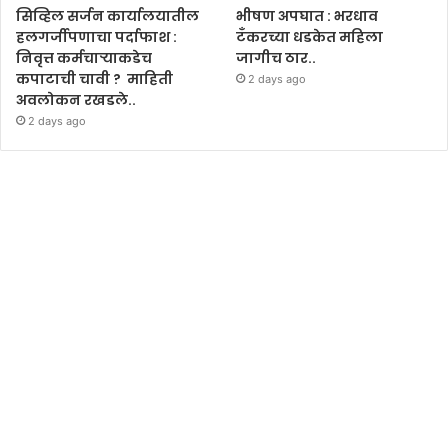
सिव्हिल सर्जन कार्यालयातील
भीषण अपघात : भरधाव
हलगर्जीपणाचा पर्दाफाश :
टँकरच्या धडकेत महिला
निवृत्त कर्मचाऱ्याकडेच
जागीच ठार..
कपाटाची चावी ? माहिती
2 days ago
अवलोकन रखडले..
2 days ago