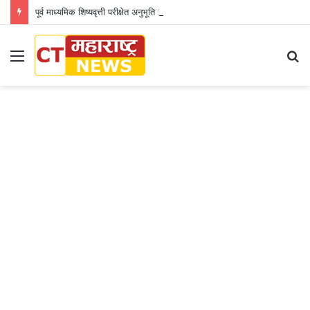
पूर्व माध्यमिक शिष्यवृत्ती परीक्षेत अनुभूति इंग्लिश मिडीयम स्कूलच्या तीन विद्यार्थिनींचे घवघवीत यश..
Menu
S
fo