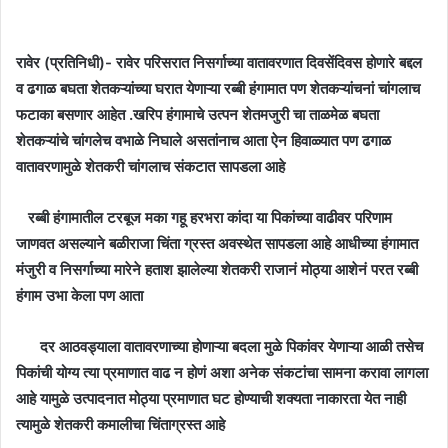
email
रावेर (प्रतिनिधी)- रावेर परिसरात निसर्गाच्या वातावरणात दिवसेंदिवस होणारे बद्दल
व ढगाळ बघता शेतकऱ्यांच्या घरात येणाऱ्या रब्बी हंगामात पण शेतकऱ्यांचनां चांगलाच
फटाका बसणार आहेत .खरिप हंगामाचे उत्पन शेतमजुरी चा ताळमेळ बघता
शेतकऱ्यांचे चांगलेच वभाळे निघाले असतांनाच आता ऐन हिवाळ्यात पण ढगाळ
वातावरणामुळे शेतकरी चांगलाच संकटात सापडला आहे
रब्बी हंगामातील टरबूज मका गहू हरभरा कांदा या पिकांच्या वाढीवर परिणाम
जाणवत असल्याने बळीराजा चिंता ग्रस्त अवस्थेत सापडला आहे
आधीच्या हंगामात
मंजुरी व निसर्गाच्या मारेने हताश झालेल्या शेतकरी राजानं मोठ्या आशेनं परत रब्बी
हंगाम उभा केला पण आता
दर आठवड्याला वातावरणाच्या होणाऱ्या बदला मुळे पिकांवर येणाऱ्या आळी तसेच
पिकांची योग्य त्या प्रमाणात वाढ न होणं अशा अनेक संकटांचा सामना करावा लागला
आहे यामुळे उत्पादनात मोठ्या प्रमाणात घट‌ होण्याची शक्यता नाकारता येत नाही
त्यामुळे शेतकरी कमालीचा चिंताग्रस्त आहे