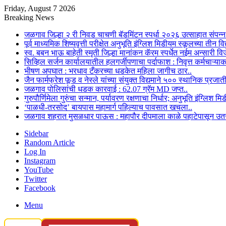
Friday, August 7 2026
Breaking News
जळगाव जिल्हा २ री निवड चाचणी बॅडमिंटन स्पर्धा २०२६ उत्साहात संपन्न
पूर्व माध्यमिक शिष्यवृत्ती परीक्षेत अनुभूति इंग्लिश मिडीयम स्कूलच्या तीन वि
स्व. बबन भाऊ बाहेती स्मृती जिल्हा मानांकन कॅरम स्पर्धेत नईम अन्सारी विज
सिव्हिल सर्जन कार्यालयातील हलगर्जीपणाचा पर्दाफाश : निवृत्त कर्मचा
भीषण अपघात : भरधाव टँकरच्या धडकेत महिला जागीच ठार..
जैन फार्मफ्रेश फूड व नेस्ले यांच्या संयुक्त विद्यमाने ५०० स्थानिक प्रजाती
जळगाव पोलिसांची धडक कारवाई : 62.07 ग्रॅम MD जप्त..
गुरुपौर्णिमेला गुरुंचा सन्मान, पर्यावरण रक्षणाचा निर्धार; अनुभूति इंग्लि
‘पाळधी-तरसोद’ बायपास महामार्ग पहिल्याच पावसात खचला..
जळगाव शहरात मुसळधार पाऊस : महापौर दीपमाला काळे पहाटेपासून उतरल्य
Sidebar
Random Article
Log In
Instagram
YouTube
Twitter
Facebook
Menu