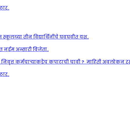
ार..
यम स्कूलच्या तीन विद्यार्थिनींचे घवघवीत यश..
ेत नईम अन्सारी विजेता..
: निवृत्त कर्मचाऱ्याकडेच कपाटाची चावी ? माहिती अवलोकन र
ार..