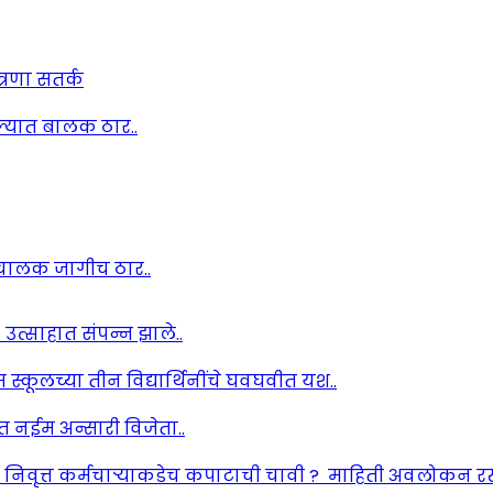
रणा सतर्क
ल्ल्यात बालक ठार..
चालक जागीच ठार..
उत्साहात संपन्न झाले..
यम स्कूलच्या तीन विद्यार्थिनींचे घवघवीत यश..
ेत नईम अन्सारी विजेता..
: निवृत्त कर्मचाऱ्याकडेच कपाटाची चावी ? माहिती अवलोकन र