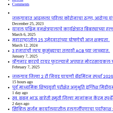
Comments
जळगावात आढळला पहिला कोरोनाचा रुग्ण, आरोग्य यंत्
December 25, 2023
यावल पश्चिम वनक्षेत्रपालाचे कार्यक्षेत्रात बिबट्याच्या ह
March 6, 2025
महाराष्ट्रातील २५ उमेदवारांच्या घोषणेची आज शक्यता..
March 12, 2024
3 हजारांची लाच कुसुंब्याचा तलाठी ACB च्या जाळ्यात..
January 7, 2025
व्हॅगनार कारचे टायर फुटल्याने अपघात मोटरसायकल 
February 7, 2025
जळगाव जिल्हा २ री निवड चाचणी बॅडमिंटन स्पर्धा २०२६ 
15 hours ago
पूर्व माध्यमिक शिष्यवृत्ती परीक्षेत अनुभूति इंग्लिश मिडी
1 day ago
स्व. बबन भाऊ बाहेती स्मृती जिल्हा मानांकन कॅरम स्पर्ध
2 days ago
सिव्हिल सर्जन कार्यालयातील हलगर्जीपणाचा पर्दाफाश 