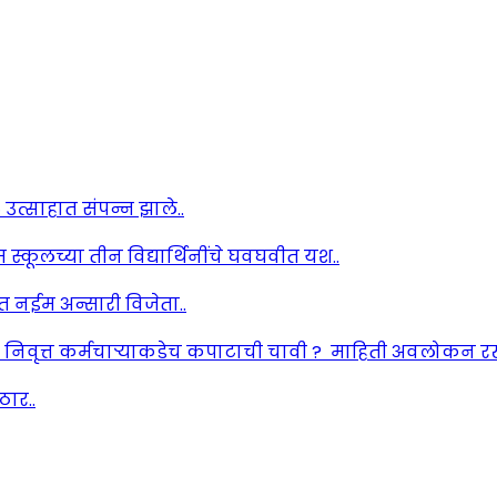
उत्साहात संपन्न झाले..
यम स्कूलच्या तीन विद्यार्थिनींचे घवघवीत यश..
ेत नईम अन्सारी विजेता..
: निवृत्त कर्मचाऱ्याकडेच कपाटाची चावी ? माहिती अवलोकन र
ार..