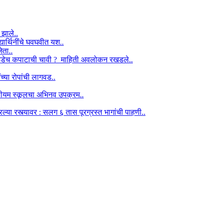
 झाले..
द्यार्थिनींचे घवघवीत यश..
ेता..
ऱ्याकडेच कपाटाची चावी ? माहिती अवलोकन रखडले..
ंच्या रोपांची लागवड..
श मिडीयम स्कूलचा अभिनव उपक्रम..
ा रस्त्यावर : सलग ६ तास पूरग्रस्त भागांची पाहणी..