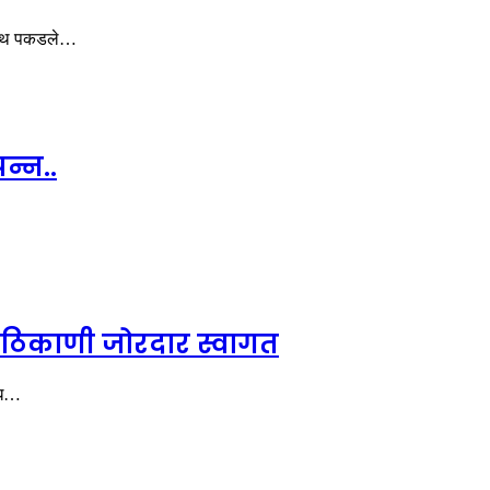
ेहाथ पकडले…
न्न..
ठिकठिकाणी जोरदार स्वागत
िध…