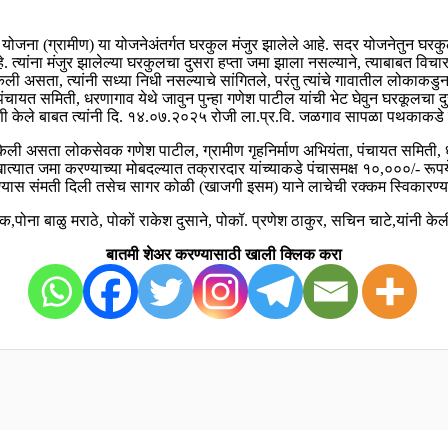
जना (ग्रामीण) या योजनेअंतर्गत घरकुल मंजुर झालेले आहे. सदर योजनेतुन घरकुल
आहे. त्यांना मंजुर झालेल्या घरकुलचा दुसरा हप्ता जमा झाला नसल्याने, त्याबाबत
ली असता, त्यांनी सध्या निधी नसल्याचे सांगितले, परंतु त्यांचे गावातील लोकाकडु
त समिती, धरणागाव येथे जावुन पुन्हा गणेश पाटील यांची भेट घेवुन घरकूलचा दुसर
ागणी केले बाबत त्यांनी दि. १४.०७.२०२५ रोजी ला.प्र.वि. जळगाव सापळा पथकाकड
 असता लोकसेवक गणेश पाटील, ग्रामीण गृहनिर्माण अभियंता, पंचायत समिती, धरण
च्या खात्यात जमा करण्याच्या मोबदल्यात तक्रारदार यांच्याकडे पंचासमक्ष १०,०००/
ास संमती दिली तसेच सागर कोळी (खाजगी इसम) याने लाचेची रक्कम स्विकारण्यास सह
पोना बाळु मराठे, पोकों राकेश दुसाने, पोकॉ. प्रणेश ठाकुर, सचिन चाटे,यांनी केल
बातमी शेअर करण्यासाठी खाली क्लिक करा