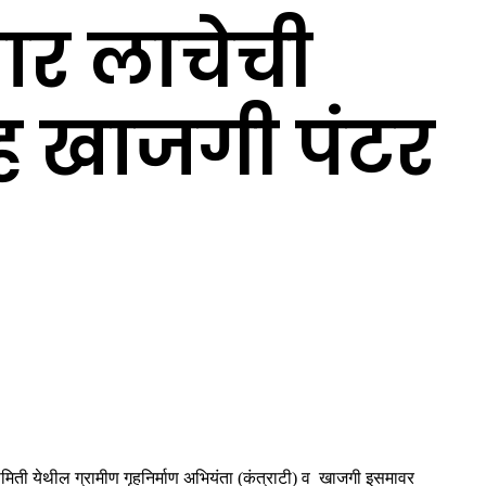
जार लाचेची
सह खाजगी पंटर
समिती येथील ग्रामीण गृहनिर्माण अभियंता (कंत्राटी) व खाजगी इसमावर