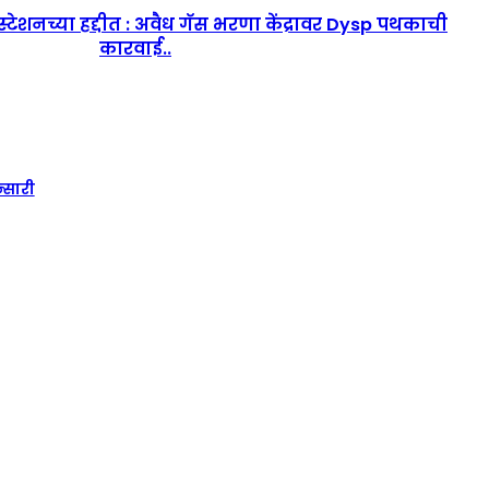
टेशनच्या हद्दीत : अवैध गॅस भरणा केंद्रावर Dysp पथकाची
कारवाई..
्सारी