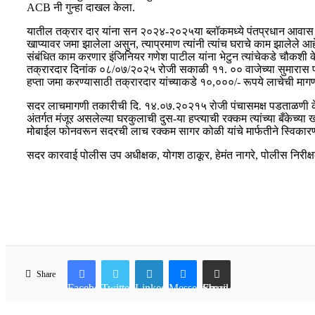
ACB नी गुन्हा दाखल केला.
यातील तक्रार दार यांना सन २०२४-२०२५या ब्लॉकमध्ये पंतप्रधान आवास यो
खाप्यावर जमा झालेला असुन, त्याप्रमाण त्यांनी त्यांच घराचे काम झालेले 
संबंधित काम करणार इंजिनियर गणेश पाटील यांना भेटुन त्यांचेकडे चौकशी के
तक्रारदार दिनांक ०८/०७/२०२५ रोजी सकाळी ११. ०० वाजेच्या सुमारास पंचाय
हप्ता जमा करण्यासाठी तक्रारदार यांच्याकडे १०,०००/- रूपये लाचेची म
सदर लाचमागणी तकारीची दि. १४.०७.२०२१५ रोजी पंचासमक्ष पडताळणी केली
अंतर्गत मंजूर असलेल्या घरकुलाची दुस-या हप्त्याची रक्कम त्यांच्या बँके
मोबाईल फोनवरून सदरची लाच रक्कम सागर कोळी यांचे मार्फतीने स्विकारण्य
सदर कारवाई पोलीस उप अधीक्षक, योगश ठाकूर, हेमंत नागरे, पोलीस निरीक्षक,
Share
Facebook
Twitter
LinkedIn
Messenger
Share via Email