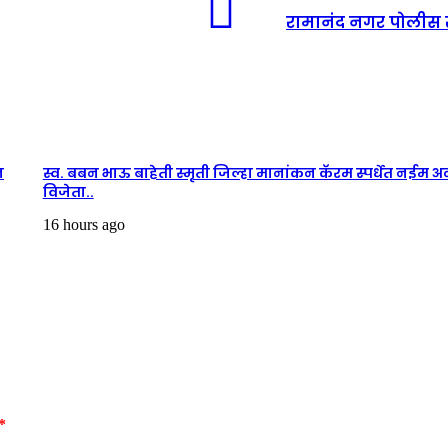
रामानंद नगर पोलीस स्
न
स्व. बबन भाऊ बाहेती स्मृती जिल्हा मानांकन कॅरम स्पर्धेत नईम अन
विजेता..
16 hours ago
*