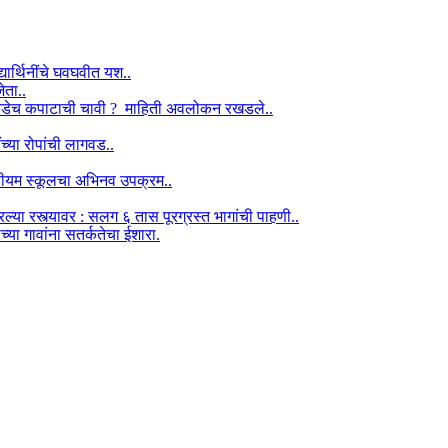
द्यार्थिनींचे घवघवीत यश..
ेता..
ऱ्याकडेच कपाटाची चावी ? माहिती अवलोकन रखडले..
ंच्या रोपांची लागवड..
श मिडीयम स्कूलचा अभिनव उपक्रम..
ा रस्त्यावर : सलग ६ तास पूरग्रस्त भागांची पाहणी..
्या गावांना सतर्कतेचा ईशारा.