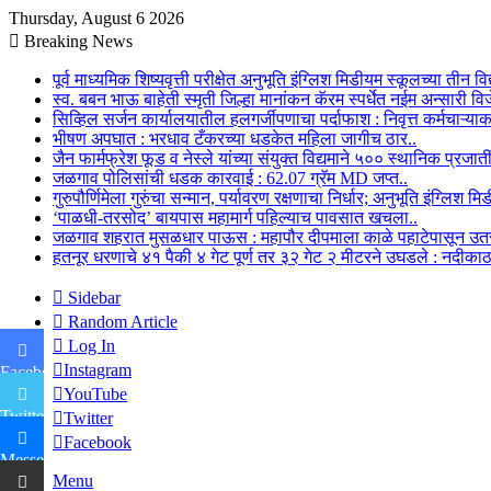
Thursday, August 6 2026
Breaking News
पूर्व माध्यमिक शिष्यवृत्ती परीक्षेत अनुभूति इंग्लिश मिडीयम स्कूलच्या तीन वि
स्व. बबन भाऊ बाहेती स्मृती जिल्हा मानांकन कॅरम स्पर्धेत नईम अन्सारी विज
सिव्हिल सर्जन कार्यालयातील हलगर्जीपणाचा पर्दाफाश : निवृत्त कर्मचा
भीषण अपघात : भरधाव टँकरच्या धडकेत महिला जागीच ठार..
जैन फार्मफ्रेश फूड व नेस्ले यांच्या संयुक्त विद्यमाने ५०० स्थानिक प्रजाती
जळगाव पोलिसांची धडक कारवाई : 62.07 ग्रॅम MD जप्त..
गुरुपौर्णिमेला गुरुंचा सन्मान, पर्यावरण रक्षणाचा निर्धार; अनुभूति इंग्लि
‘पाळधी-तरसोद’ बायपास महामार्ग पहिल्याच पावसात खचला..
जळगाव शहरात मुसळधार पाऊस : महापौर दीपमाला काळे पहाटेपासून उतरल्य
हतनूर धरणाचे ४१ पैकी ४ गेट पूर्ण तर ३२ गेट २ मीटरने उघडले : नदीकाठच
Sidebar
Random Article
Log In
Instagram
Facebook
YouTube
Twitter
Twitter
Facebook
Messenger
Menu