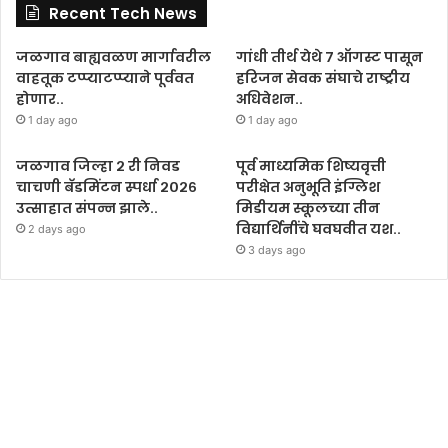
Recent Tech News
जळगाव बाह्यवळण मार्गावरील
गांधी तीर्थ येथे ७ ऑगस्ट पासून
वाहतूक टप्प्याटप्प्याने पूर्ववत
हरिजन सेवक संघाचे राष्ट्रीय
होणार..
अधिवेशन..
1 day ago
1 day ago
जळगाव जिल्हा २ री निवड
पूर्व माध्यमिक शिष्यवृत्ती
चाचणी बॅडमिंटन स्पर्धा २०२६
परीक्षेत अनुभूति इंग्लिश
उत्साहात संपन्न झाले..
मिडीयम स्कूलच्या तीन
विद्यार्थिनींचे घवघवीत यश..
2 days ago
3 days ago