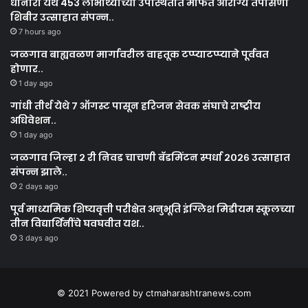
धानोरा येथे 453 लाभार्थ्यांच्या उपस्थितीत मोफत आरोग्य तपासणी
शिबीर उत्साहात संपन्न..
7 hours ago
जळगाव बाह्यवळण मार्गावरील वाहतूक टप्प्याटप्प्याने पूर्ववत
होणार..
1 day ago
गांधी तीर्थ येथे ७ ऑगस्ट पासून हरिजन सेवक संघाचे राष्ट्रीय
अधिवेशन..
1 day ago
जळगाव जिल्हा २ री निवड चाचणी बॅडमिंटन स्पर्धा २०२६ उत्साहात
संपन्न झाले..
2 days ago
पूर्व माध्यमिक शिष्यवृत्ती परीक्षेत अनुभूति इंग्लिश मिडीयम स्कूलच्या
तीन विद्यार्थिनींचे घवघवीत यश..
3 days ago
© 2021 Powered by ctmaharashtranews.com