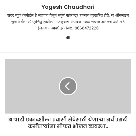
Yogesh Chaudhari
सदर न्युज वेबपोर्टल हे जळगाव येथून संपूर्ण महाराष्ट्र राज्यात प्रसारित होते. या ऑनलाइन
न्युज पोर्टलमध्ये प्रसिद्ध झालेल्या मजकुराशी संपादक मंडळ सहमत असेलच असे नाही
(जळगाव न्यायक्षेत्र) Mo. 8668472226
Website
आषाढी एकादशीला प्रवासी सेवेसाठी येणाऱ्या सर्व एसटी
कर्मचाऱ्यांना मोफत भोजन व्यवस्था..