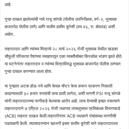
आहे.
गुन्हा दाखल झालेल्यांची नावे राजू सांगळे (पोलीस उपनिरीक्षक, वर्ग-२, भुसावळ
बाजारपेठ पोलीस ठाणे) आणि सलीम हकीम कुरेशी (वय ४६, रा. बोदवड) अशी
आहेत.
तक्रारदार आणि त्यांच्या मित्राचे २८ मार्च २०२६ रोजी भुसावळ येथील खडका
चौफुली परिसरात पैशांच्या व्यवहारातून एका व्यक्तीसोबत किरकोळ भांडण झाले होते.
या घटनेनंतर तक्रारदार व त्यांच्या मित्राविरुद्ध भुसावळ बाजारपेठ पोलीस ठाण्यात
गुन्हा दाखल करण्यात आला होता.
या गुन्ह्यात अटक होऊ नये आणि केवळ चॅप्टर केस करून प्रकरण निकाली
काढण्यासाठी ३० हजार रुपयांची लाच द्यावी लागेल, अशी मागणी PSI राजू सांगळे
यांनी तक्रारदाराच्या पत्नीकडे केल्याचा आरोप आहे. लाच देण्याची इच्छा नसल्याने
तक्रारदाराने ७ एप्रिल २०२६ रोजी जळगाव लाचलुचपत प्रतिबंधक विभागाकडे
(ACB) तक्रार दाखल केली.तक्रारीनंतर ACB पथकाने पंचांसमक्ष मागणीची
पडताळणी केली. तपासादरम्यान खाजगी इसम सलीम कुरेशी याने तक्रारदाराला