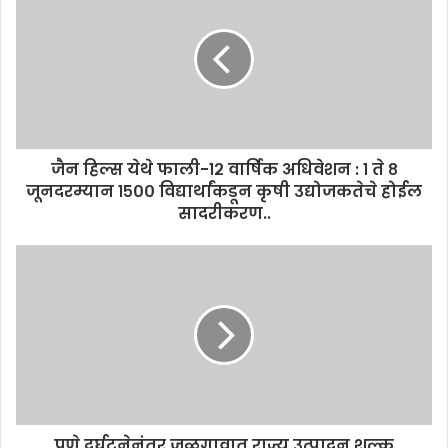
जैन हिल्स येथे फाली-१२ वार्षिक अधिवेशन : १ ते ८
जूनदरम्यान १५०० विद्यार्थांकडून कृषी उद्योजकतेचे होईल
सादरीकरण..
पुणे दुर्घटनेनंतर जळगावात राज्य उत्पादन शुल्क