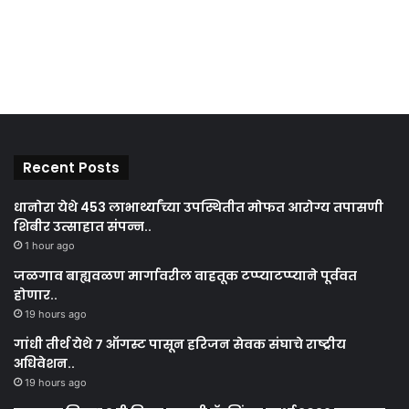
Recent Posts
धानोरा येथे 453 लाभार्थ्यांच्या उपस्थितीत मोफत आरोग्य तपासणी
शिबीर उत्साहात संपन्न..
1 hour ago
जळगाव बाह्यवळण मार्गावरील वाहतूक टप्प्याटप्प्याने पूर्ववत
होणार..
19 hours ago
गांधी तीर्थ येथे ७ ऑगस्ट पासून हरिजन सेवक संघाचे राष्ट्रीय
अधिवेशन..
19 hours ago