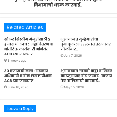
विभागाची धडक कारवाई..
Related Articles
सोलर सिस्टीम मंजुरीसाठी २
भुसावळात गुन्हेगारांचा
हजारांची लाच : महावितरणचा
धुमाकूळ : भररस्त्यात तरुणावर
अतिरिक्त कार्यकारी अभियंता
गोळीबार..
ACB च्या जाळ्यात..
July 7, 2026
3 weeks ago
३० हजाराची लाच : सहकार
भुसावळात गावठी कट्टा व जिवंत
अधिकारी व दोन लेखापरीक्षक
काडतुसासह दोघे जेरबंद : बाजार
ACB च्या जाळ्यात..
पेठ पोलिसांची कारवाई..
June 16, 2026
May 15, 2026
Leave a Reply