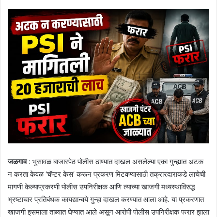
जळगाव
: भुसावळ बाजारपेठ पोलीस ठाण्यात दाखल असलेल्या एका गुन्ह्यात अटक
न करता केवळ ‘चॅप्टर केस’ करून प्रकरण मिटवण्यासाठी तक्रारदाराकडे लाचेची
मागणी केल्याप्रकरणी पोलीस उपनिरीक्षक आणि त्याच्या खाजगी मध्यस्थाविरुद्ध
भ्रष्टाचार प्रतिबंधक कायद्यान्वये गुन्हा दाखल करण्यात आला आहे. या प्रकरणात
खाजगी इसमाला ताब्यात घेण्यात आले असून आरोपी पोलीस उपनिरीक्षक फरार झाला