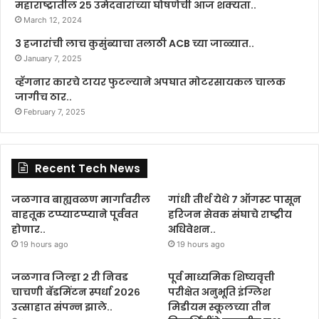
महाराष्ट्रातील २५ उमेदवारांच्या घोषणेची आज शक्यता..
March 12, 2024
3 हजारांची लाच कुसुंब्याचा तलाठी ACB च्या जाळ्यात..
January 7, 2025
व्हॅगनार कारचे टायर फुटल्याने अपघात मोटरसायकल चालक
जागीच ठार..
February 7, 2025
Recent Tech News
जळगाव बाह्यवळण मार्गावरील
गांधी तीर्थ येथे ७ ऑगस्ट पासून
वाहतूक टप्प्याटप्प्याने पूर्ववत
हरिजन सेवक संघाचे राष्ट्रीय
होणार..
अधिवेशन..
19 hours ago
19 hours ago
जळगाव जिल्हा २ री निवड
पूर्व माध्यमिक शिष्यवृत्ती
चाचणी बॅडमिंटन स्पर्धा २०२६
परीक्षेत अनुभूति इंग्लिश
उत्साहात संपन्न झाले..
मिडीयम स्कूलच्या तीन