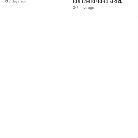
विद्यार्थिनींचे घवघवीत यश..
2 days ago
3 days ago